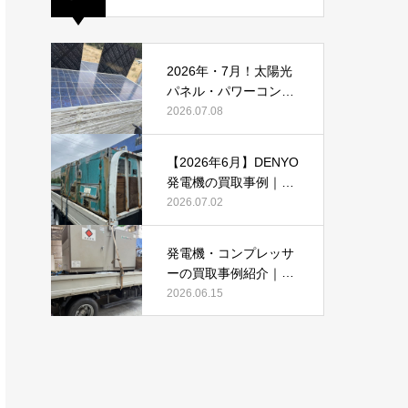
2026年・7月！太陽光
パネル・パワーコンデ
ィショナーの買取・無
2026.07.08
料でのお引き取り強化
中です(^^♪
【2026年6月】DENYO
発電機の買取事例｜錆
あり・故障品・大型発
2026.07.02
電機も買取しました
発電機・コンプレッサ
ーの買取事例紹介｜DE
NYO・AIRMANを2026
2026.06.15
年6月も買取強化中