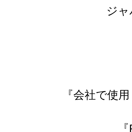
ジャ
『会社で使用
『