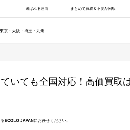
選ばれる理由
まとめて買取＆不要品回収
ー東京・大阪・埼玉・九州
ていても全国対応！高価買取はEC
える
ECOLO JAPAN
にお任せください。