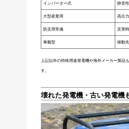
インバーター式
静音
大型産業用
高出
防災用常備
災害
車載型
移動
上記以外の特殊用途発電機や海外メーカー製品
す。
壊れた発電機・古い発電機