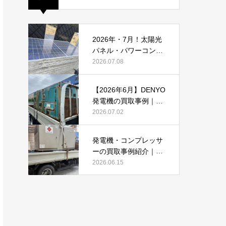
2026年・7月！太陽光
パネル・パワーコンデ
ィショナーの買取・無
2026.07.08
料でのお引き取り強化
中です(^^♪
【2026年6月】DENYO
発電機の買取事例｜錆
あり・故障品・大型発
2026.07.02
電機も買取しました
発電機・コンプレッサ
ーの買取事例紹介｜DE
NYO・AIRMANを2026
2026.06.15
年6月も買取強化中