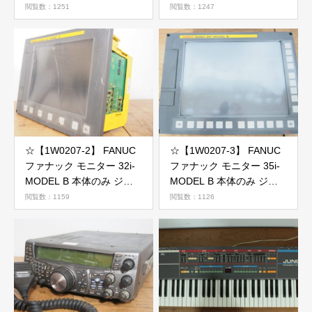
PU-4180他 100V 5台セッ
閲覧数：1251
閲覧数：1247
ト 2個口発送 ジャンク
☆【1W0207-2】 FANUC
☆【1W0207-3】 FANUC
ファナック モニター 32i-
ファナック モニター 35i-
MODEL B 本体のみ ジャ
MODEL B 本体のみ ジャ
ンク
ンク
閲覧数：1159
閲覧数：1126