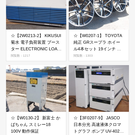
☆【2W0213-2】 KIKUSUI
☆【W0207-1】 TOYOTA
菊水 電子負荷装置 ブース
純正 GRスープラ ホイー
ター ELECTRONIC LOAD
ル4本セット 19インチ 現
PLZ2004WB 100V ジャン
状品
閲覧数：1217
閲覧数：1303
ク
☆【W0130-2】 新富士 か
☆【3F0207-9】 JASCO
ばちゃん スミレー18
日本分光 高速液体クロマ
100V 動作保証
トグラフ ポンプ UV-4025