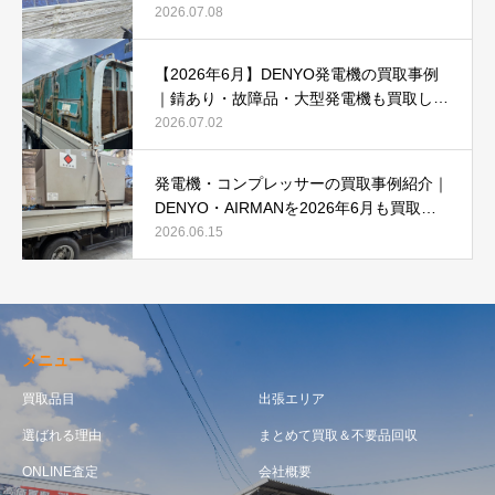
強化中です(^^♪
2026.07.08
【2026年6月】DENYO発電機の買取事例
｜錆あり・故障品・大型発電機も買取しま
した
2026.07.02
発電機・コンプレッサーの買取事例紹介｜
DENYO・AIRMANを2026年6月も買取強
化中
2026.06.15
メニュー
買取品目
出張エリア
選ばれる理由
まとめて買取＆不要品回収
ONLINE査定
会社概要