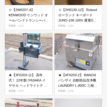
☆【2W0207-4】
☆【2H0130-12】 Roland
KENWOOD ケンウッド オ
ローランド キーボード
ールバンドトランシーバー
JUNO-106 100V 通電OK
無線機 TS-2000V MC-43S
ジャンク
閲覧数：1171
閲覧数：1133
ジャンク
★【3F0203-11】 高年
★【4F0203-2】 BANZAI
式！ 22年製 IYASAKA イ
バンザイ 自動部品洗浄機
ヤサカ ヘッドライトテス
LAUNDRY L-800C 三相
ター HLT-145 MSC-1000
200V ランドリー 自動車整
閲覧数：1207
閲覧数：1376
2022 100V 50-1200hcd 動
備 動作保証
作保証