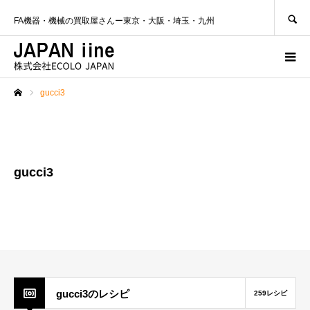
SEARCH
FA機器・機械の買取屋さんー東京・大阪・埼玉・九州
gucci3
ホーム
gucci3
gucci3のレシピ
259レシピ