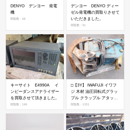
DENYO デンヨー 発電
デンヨー DENYO ディー
機
ゼル発電機の買取りさせて
いただきました。
閲覧数：48
閲覧数：91
キーサイト E4990A イ
□【3Y】 IWAFUJI イワフ
ンピーダンスアナライザー
ジ 木材 油圧回転式グラッ
を買取させて頂きました。
プル クラップル アタッチ
メント GS90LJV 取り外し
閲覧数：186
閲覧数：1351
品 ピン径60mm アーム幅
約260mm 現状品