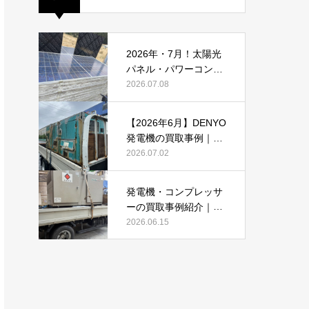
2026年・7月！太陽光
パネル・パワーコンデ
ィショナーの買取・無
2026.07.08
料でのお引き取り強化
中です(^^♪
【2026年6月】DENYO
発電機の買取事例｜錆
あり・故障品・大型発
2026.07.02
電機も買取しました
発電機・コンプレッサ
ーの買取事例紹介｜DE
NYO・AIRMANを2026
2026.06.15
年6月も買取強化中