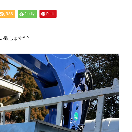
RSS
feedly
Pin it
致します^ ^