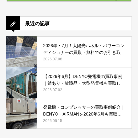
最近の記事
2026年・7月！太陽光パネル・パワーコン
ディショナーの買取・無料でのお引き取り
強化中です(^^♪
2026.07.08
【2026年6月】DENYO発電機の買取事例
｜錆あり・故障品・大型発電機も買取しま
した
2026.07.02
発電機・コンプレッサーの買取事例紹介｜
DENYO・AIRMANを2026年6月も買取強
化中
2026.06.15