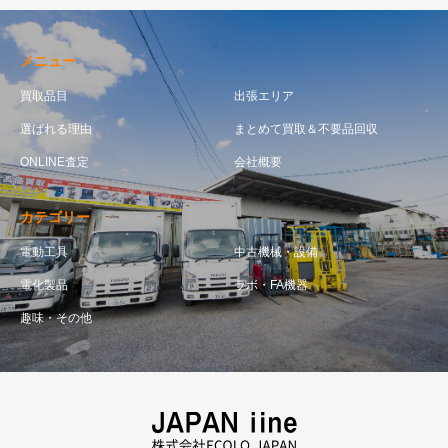
メニュー
買取品目
出張エリア
選ばれる理由
まとめて買取＆不要品回収
ONLINE査定
会社概要
カテゴリー
電動工具
中古機械・設備
電化製品
ラボ・FA機器
趣味・その他