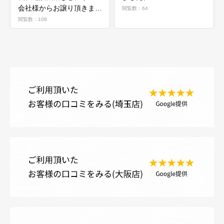
会社様からお譲り頂きまし
閲覧数：64
た(^^)/
閲覧数：108