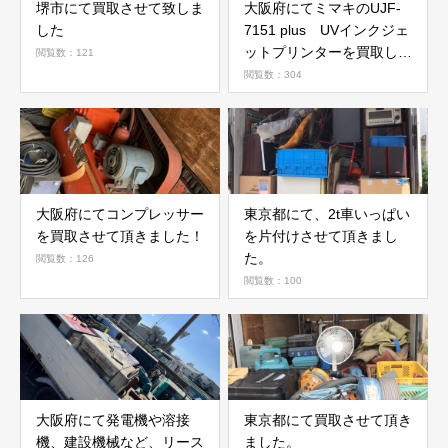
堺市にて買取させて致しま
大阪府にてミマキのUJF-
した
7151 plus UVインクジェ
ットプリンターを買取しま
閲覧数：121
した。
閲覧数：304
大阪府にてコンプレッサー
東京都にて、2t車いっぱい
を買取させて頂きました！
を片付けさせて頂きまし
た。
閲覧数：126
閲覧数：100
大阪府にて発電機や溶接
東京都にて買取させて頂き
機、建設機械など、リース
ました。