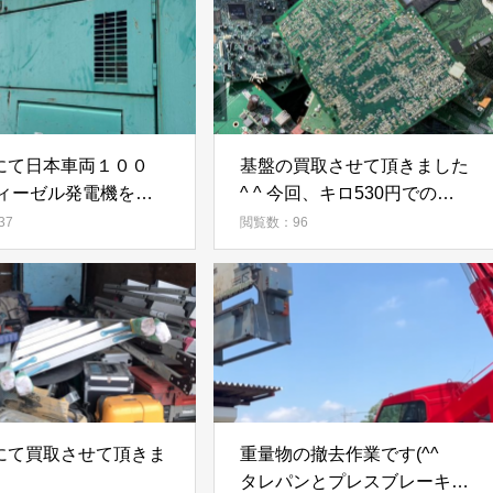
にて日本車両１００
基盤の買取させて頂きました
ディーゼル発電機を買
^ ^ 今回、キロ530円での買取
した。
となります。
37
閲覧数：96
にて買取させて頂きま
重量物の撤去作業です(^^
タレパンとプレスブレーキの