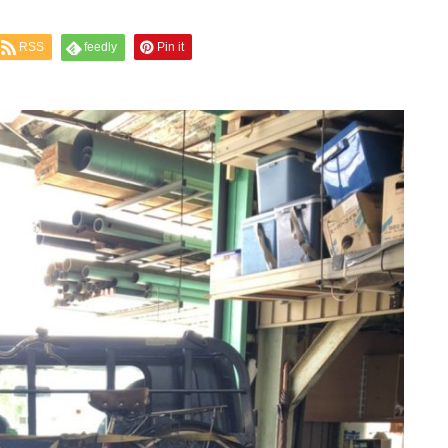
RSS
feedly
Pin it