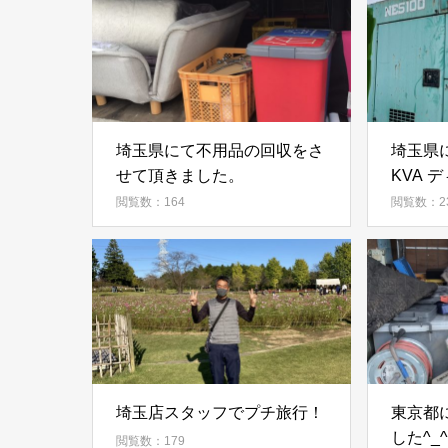
埼玉県にて不用品の回収をさ
埼玉県
せて頂きました。
KVA 
取しま
閲覧数：164
閲覧数：2
埼玉店スタッフでプチ旅行！
東京都
した^_^
閲覧数：179