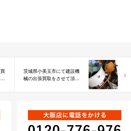
張買
茨城県小美玉市にて建設機
。
械の出張買取をさせて頂き
ました。(^^)/