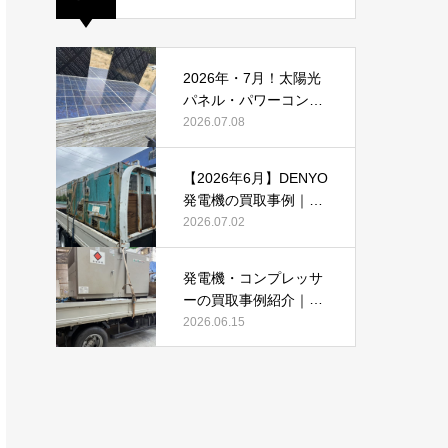
2026年・7月！太陽光
パネル・パワーコンデ
ィショナーの買取・無
2026.07.08
料でのお引き取り強化
中です(^^♪
【2026年6月】DENYO
発電機の買取事例｜錆
あり・故障品・大型発
2026.07.02
電機も買取しました
発電機・コンプレッサ
ーの買取事例紹介｜DE
NYO・AIRMANを2026
2026.06.15
年6月も買取強化中