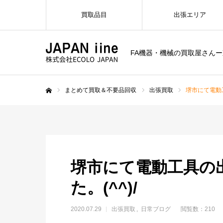
買取品目
出張エリア
FA機器・機械の買取屋さん
まとめて買取＆不要品回収
出張買取
堺市にて電動工
ホーム
堺市にて電動工具の
た。(^^)/
2020.07.29
出張買取
日常ブログ
閲覧数：210