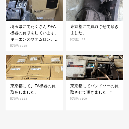
埼玉県にてたくさんのFA
東京都にて買取させて頂き
機器の買取をしています。
ました。
キーエンスやオムロン、三
閲覧数：89
菱インバーターなどお譲り
閲覧数：725
頂きありがとうございま
す。
東京都にて、FA機器の買
東京都にてバンドソーの買
取をしました。
取させて頂きました^ ^
閲覧数：153
閲覧数：100