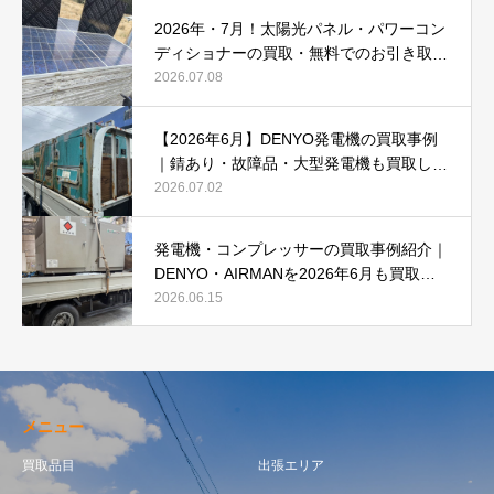
2026年・7月！太陽光パネル・パワーコン
ディショナーの買取・無料でのお引き取り
強化中です(^^♪
2026.07.08
【2026年6月】DENYO発電機の買取事例
｜錆あり・故障品・大型発電機も買取しま
した
2026.07.02
発電機・コンプレッサーの買取事例紹介｜
DENYO・AIRMANを2026年6月も買取強
化中
2026.06.15
メニュー
買取品目
出張エリア