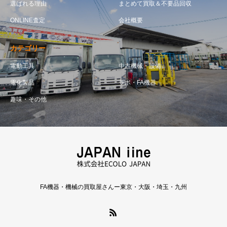
選ばれる理由
まとめて買取＆不要品回収
ONLINE査定
会社概要
カテゴリー
電動工具
中古機械・設備
電化製品
ラボ・FA機器
趣味・その他
FA機器・機械の買取屋さんー東京・大阪・埼玉・九州