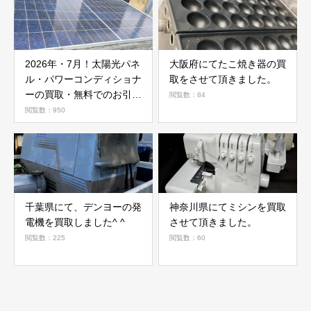
2026年・7月！太陽光パネ
大阪府にてたこ焼き器の買
ル・パワーコンディショナ
取をさせて頂きました。
ーの買取・無料でのお引き
閲覧数：84
取り強化中です(^^♪
閲覧数：950
千葉県にて、デンヨーの発
神奈川県にてミシンを買取
電機を買取しました^ ^
させて頂きました。
閲覧数：225
閲覧数：60