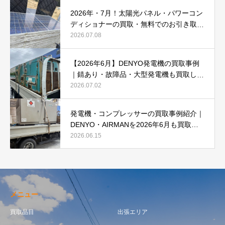
2026年・7月！太陽光パネル・パワーコン
ディショナーの買取・無料でのお引き取り
強化中です(^^♪
2026.07.08
【2026年6月】DENYO発電機の買取事例
｜錆あり・故障品・大型発電機も買取しま
した
2026.07.02
発電機・コンプレッサーの買取事例紹介｜
DENYO・AIRMANを2026年6月も買取強
化中
2026.06.15
メニュー
買取品目
出張エリア