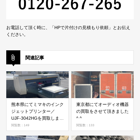
お電話して頂く時に、「HPで片付けの見積もり依頼」とお伝え
ください。
関連記事
熊本県にてミマキのインク
東京都にてオーディオ機器
ジェットプリンター／
の買取をさせて頂きました
UJF-3042HGを買取しまし
^ ^
た。
閲覧数：149
閲覧数：133