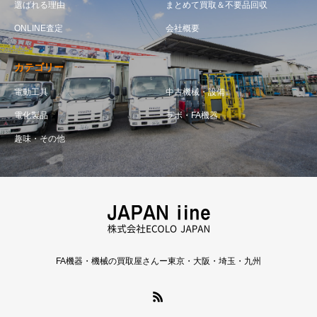
選ばれる理由
まとめて買取＆不要品回収
ONLINE査定
会社概要
カテゴリー
電動工具
中古機械・設備
電化製品
ラボ・FA機器
趣味・その他
FA機器・機械の買取屋さんー東京・大阪・埼玉・九州