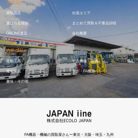
メニュー
買取品目
出張エリア
選ばれる理由
まとめて買取＆不要品回収
ONLINE査定
会社概要
カテゴリー
電動工具
中古機械・設備
電化製品
ラボ・FA機器
趣味・その他
FA機器・機械の買取屋さんー東京・大阪・埼玉・九州