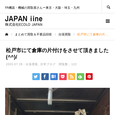
SEARCH
FA機器・機械の買取屋さんー東京・大阪・埼玉・九州
まとめて買取＆不要品回収
出張買取
松戸市にて倉庫の片付けをさせて頂きました(^^)/
ホーム
松戸市にて倉庫の片付けをさせて頂きました
(^^)/
2020.07.29
出張買取
日常ブログ
閲覧数：122