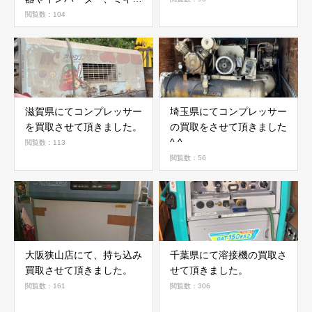
ーなどを譲って頂いてま
閲覧数：104
す。ありがとうございまし
た。
滋賀県にてコンプレッサー
埼玉県にてコンプレッサー
を買取させて頂きました。
の買取をさせて頂きました
^ ^
閲覧数：113
閲覧数：56
大阪狭山店にて、持ち込み
千葉県にて溶接機の買取さ
買取させて頂きました。
せて頂きました。
閲覧数：161
閲覧数：306