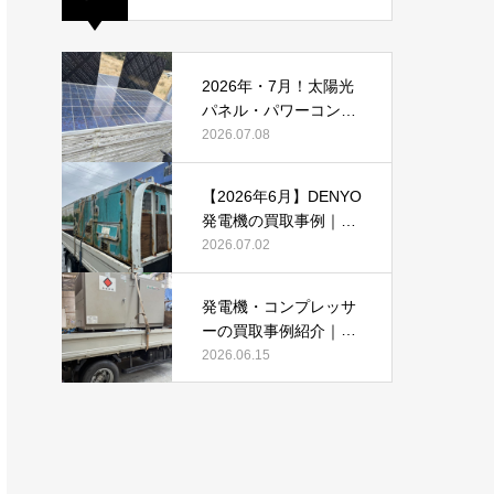
2026年・7月！太陽光
パネル・パワーコンデ
ィショナーの買取・無
2026.07.08
料でのお引き取り強化
中です(^^♪
【2026年6月】DENYO
発電機の買取事例｜錆
あり・故障品・大型発
2026.07.02
電機も買取しました
発電機・コンプレッサ
ーの買取事例紹介｜DE
NYO・AIRMANを2026
2026.06.15
年6月も買取強化中