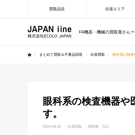
買取品目
出張エリア
FA機器・機械の買取屋さん
まとめて買取＆不要品回収
出張買取
眼科系の検査
ホーム
眼科系の検査機器や
す。
2024.04.02
出張買取
閲覧数：321