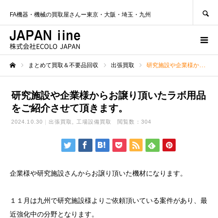
SEARCH
FA機器・機械の買取屋さんー東京・大阪・埼玉・九州
まとめて買取＆不要品回収
出張買取
研究施設や企業様からお譲り頂いたラボ用品をご紹介させて頂きます。
ホーム
研究施設や企業様からお譲り頂いたラボ用品
をご紹介させて頂きます。
2024.10.30
出張買取
工場設備買取
閲覧数：304
企業様や研究施設さんからお譲り頂いた機材になります。
１１月は九州で研究施設様よりご依頼頂いている案件があり、最
近強化中の分野となります。