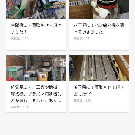
大阪府にて買取させて頂き
八丁堀にてパン練り機を譲
ました！
って頂きました。
閲覧数：115
閲覧数：53
佐賀県にて、工具や機械、
埼玉県にて買取させて頂き
溶接機、プラズマ切断機な
ました^ ^
どを買取しました。ありが
閲覧数：143
とうございました。
閲覧数：364