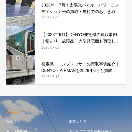
2026年・7月！太陽光パネル・パワーコン
ディショナーの買取・無料でのお引き取り
強化中です(^^♪
2026.07.08
【2026年6月】DENYO発電機の買取事例
｜錆あり・故障品・大型発電機も買取しま
した
2026.07.02
発電機・コンプレッサーの買取事例紹介｜
DENYO・AIRMANを2026年6月も買取強
化中
2026.06.15
メニュー
買取品目
出張エリア
選ばれる理由
まとめて買取＆不要品回収