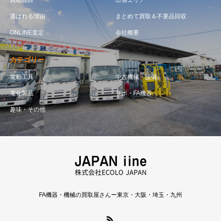
選ばれる理由
まとめて買取＆不要品回収
ONLINE査定
会社概要
カテゴリー
電動工具
中古機械・設備
電化製品
ラボ・FA機器
趣味・その他
FA機器・機械の買取屋さんー東京・大阪・埼玉・九州