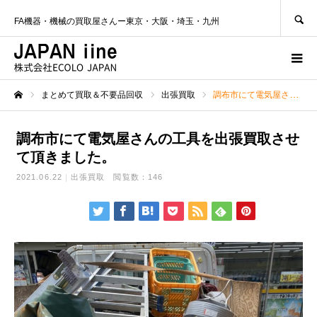
SEARCH
FA機器・機械の買取屋さんー東京・大阪・埼玉・九州
まとめて買取＆不要品回収
出張買取
調布市にて電気屋さんの工具を出張買取させて頂きました。
ホーム
調布市にて電気屋さんの工具を出張買取させ
て頂きました。
2021.06.22
出張買取
閲覧数：146