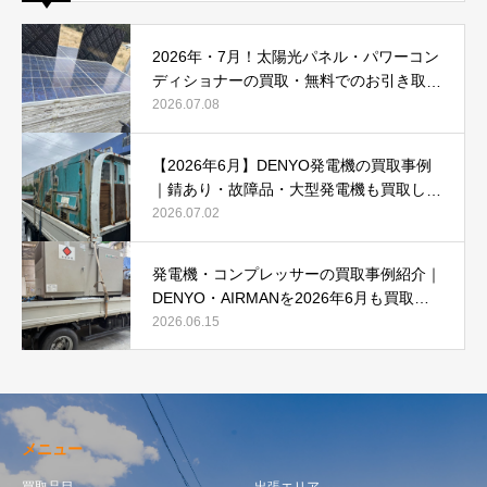
2026年・7月！太陽光パネル・パワーコン
ディショナーの買取・無料でのお引き取り
強化中です(^^♪
2026.07.08
【2026年6月】DENYO発電機の買取事例
｜錆あり・故障品・大型発電機も買取しま
した
2026.07.02
発電機・コンプレッサーの買取事例紹介｜
DENYO・AIRMANを2026年6月も買取強
化中
2026.06.15
メニュー
買取品目
出張エリア