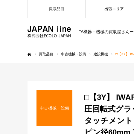
買取品目
出張エリア
FA機器・機械の買取屋さん
買取品目
中古機械・設備
建設機械
□【3Y】 
ホーム
□【3Y】 IWA
圧回転式グラ
中古機械・設備
タッチメント 
ピン径60mm 