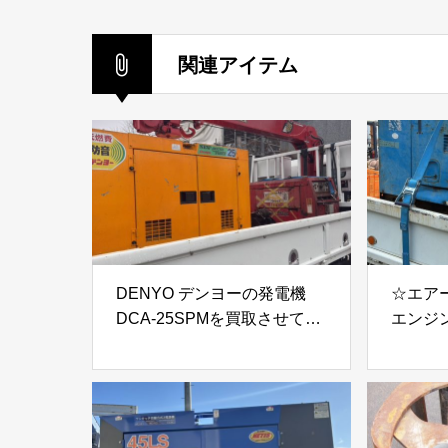
ク
関連アイテム
DENYO デンヨーの発電機
☆エアー
DCA-25SPMを買取させて頂
エンジ
きました。
取りました