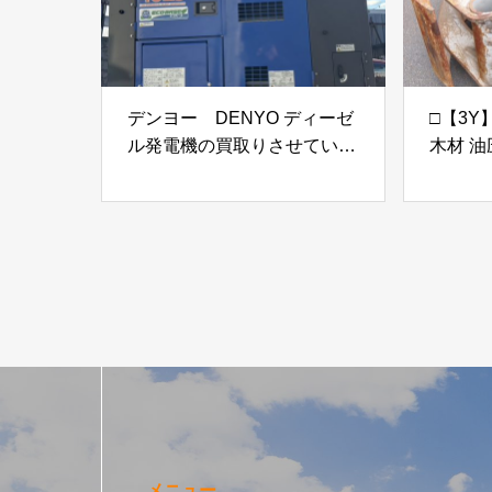
デンヨー DENYO ディーゼ
□【3Y】
ル発電機の買取りさせていた
木材 
だきました。
クラッ
GS90
60mm
状品
メニュー