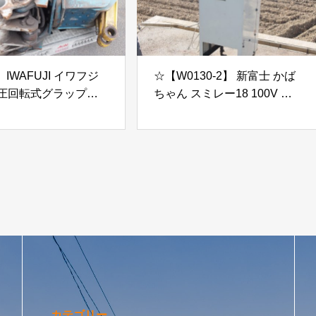
 IWAFUJI イワフジ
☆【W0130-2】 新富士 かば
油圧回転式グラップル
ちゃん スミレー18 100V 動
プル アタッチメント
作保証
LJV 取り外し品 ピン径
 アーム幅約260mm 現
カテゴリー