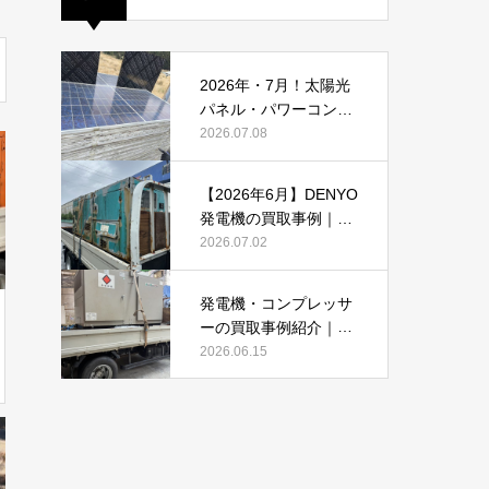
2026年・7月！太陽光
パネル・パワーコンデ
ィショナーの買取・無
2026.07.08
料でのお引き取り強化
中です(^^♪
【2026年6月】DENYO
発電機の買取事例｜錆
あり・故障品・大型発
2026.07.02
電機も買取しました
発電機・コンプレッサ
ーの買取事例紹介｜DE
NYO・AIRMANを2026
2026.06.15
年6月も買取強化中