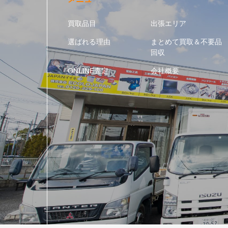
買取品目
出張エリア
選ばれる理由
まとめて買取＆不要品
回収
ONLINE査定
会社概要