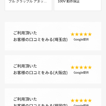
プル クラップル アタッチ
100V 動作保証
メント GS90LJV 取り外し
品 ピン径60mm アーム幅
約260mm 現状品