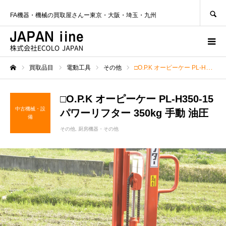
SEARCH
FA機器・機械の買取屋さんー東京・大阪・埼玉・九州
買取品目
電動工具
その他
□O.P.K オーピーケー PL-H350-15 パワーリフター 350kg 手動 油圧
ホーム
□O.P.K オーピーケー PL-H350-15
中古機械・設
パワーリフター 350kg 手動 油圧
備
その他
厨房機器・その他