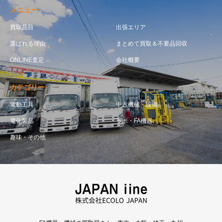
メニュー
買取品目
出張エリア
選ばれる理由
まとめて買取＆不要品回収
ONLINE査定
会社概要
カテゴリー
電動工具
中古機械・設備
電化製品
ラボ・FA機器
趣味・その他