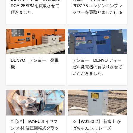
DCA-25SPMを買取させて
PDS175 エンジンコンプレ
頂きました。
ッサーを買取りました(^^)/
DENYO デンヨー 発電
デンヨー DENYO ディー
機
ゼル発電機の買取りさせて
いただきました。
□【3Y】 IWAFUJI イワフ
☆【W0130-2】 新富士 か
ジ 木材 油圧回転式グラッ
ばちゃん スミレー18