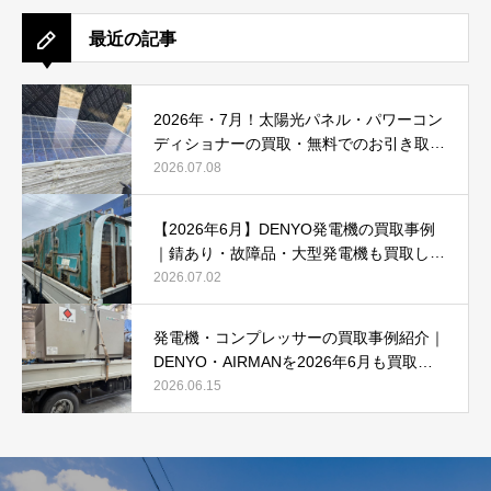
最近の記事
2026年・7月！太陽光パネル・パワーコン
ディショナーの買取・無料でのお引き取り
強化中です(^^♪
2026.07.08
【2026年6月】DENYO発電機の買取事例
｜錆あり・故障品・大型発電機も買取しま
した
2026.07.02
発電機・コンプレッサーの買取事例紹介｜
DENYO・AIRMANを2026年6月も買取強
化中
2026.06.15