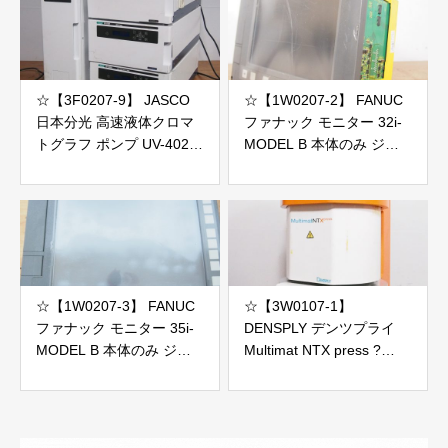
☆【3F0207-9】 JASCO
☆【1W0207-2】 FANUC
日本分光 高速液体クロマ
ファナック モニター 32i-
トグラフ ポンプ UV-4025
MODEL B 本体のみ ジャ
PU-4180他 100V 5台セッ
ンク
ト 2個口発送 ジャンク
☆【1W0207-3】 FANUC
☆【3W0107-1】
ファナック モニター 35i-
DENSPLY デンツプライ
MODEL B 本体のみ ジャ
Multimat NTX press ?
ンク
100V ポーセレンファーネ
ス ジャンク