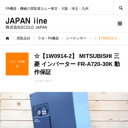
SEARCH
FA機器・機械の買取屋さんー東京・大阪・埼玉・九州
買取品目
ラボ・FA機器
シーケンサー
☆【1W0914-2】 MITSUBISHI 三菱 インバーター FR-A720-30K 動作保証
ホーム
☆【1W0914-2】 MITSUBISHI 三
ラボ・FA機
菱 インバーター FR-A720-30K 動
器
作保証
シーケンサー