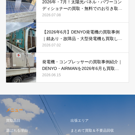
2026年・7月！太陽光パネル・パワーコン
ディショナーの買取・無料でのお引き取り
強化中です(^^♪
2026.07.08
【2026年6月】DENYO発電機の買取事例
｜錆あり・故障品・大型発電機も買取しま
した
2026.07.02
発電機・コンプレッサーの買取事例紹介｜
DENYO・AIRMANを2026年6月も買取強
化中
2026.06.15
メニュー
買取品目
出張エリア
選ばれる理由
まとめて買取＆不要品回収