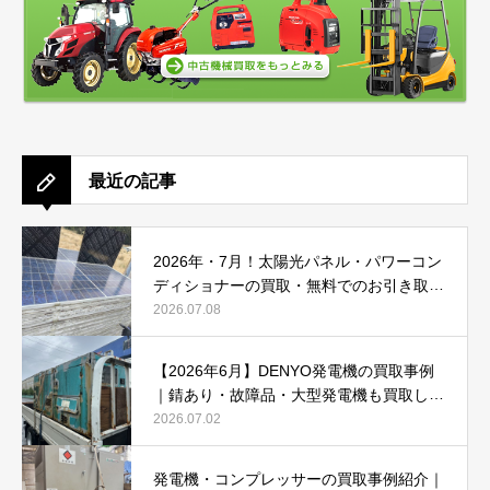
最近の記事
2026年・7月！太陽光パネル・パワーコン
ディショナーの買取・無料でのお引き取り
強化中です(^^♪
2026.07.08
【2026年6月】DENYO発電機の買取事例
｜錆あり・故障品・大型発電機も買取しま
した
2026.07.02
発電機・コンプレッサーの買取事例紹介｜