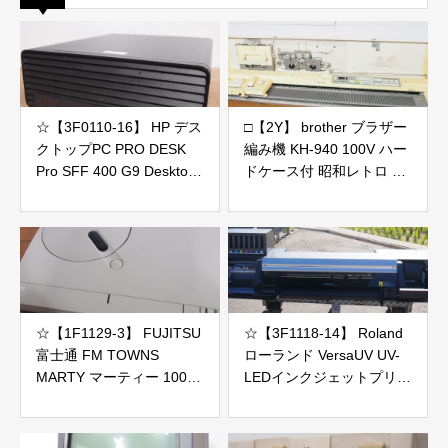
☆【3F0110-16】 HP デス
□【2Y】 brother ブラザー
クトップPC PRO DESK
編み機 KH-940 100V ハー
Pro SFF 400 G9 Desktop
ドケース付 昭和レトロ 編
i5-12500/8GB Bios起動OK
み物 Topical-3 トピカル ジ
CPUのみ保証
ャンク
☆【1F1129-3】 FUJITSU
☆【3F1118-14】 Roland
富士通 FM TOWNS
ローランド VersaUV UV-
MARTY マーティー 100V
LEDインクジェットプリン
画面出力、音声出力OK ジ
ター LEC2-330 100V ジャ
ャンク
ンク