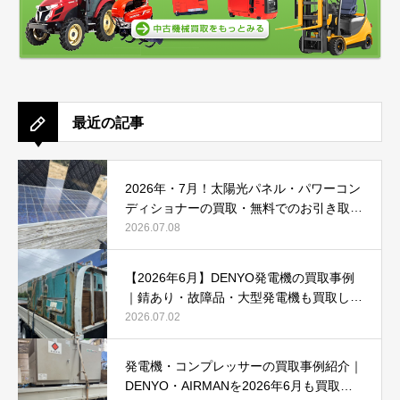
最近の記事
2026年・7月！太陽光パネル・パワーコン
ディショナーの買取・無料でのお引き取り
強化中です(^^♪
2026.07.08
【2026年6月】DENYO発電機の買取事例
｜錆あり・故障品・大型発電機も買取しま
した
2026.07.02
発電機・コンプレッサーの買取事例紹介｜
DENYO・AIRMANを2026年6月も買取強