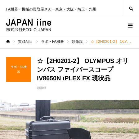
SEARCH
FA機器・機械の買取屋さんー東京・大阪・埼玉・九州
買取品目
ラボ・FA機器
顕微鏡
☆【2H0201-2】 OLYMPUS オリンパス ファイバースコープ IV8650N iPLEX FX 現状品
ホーム
☆【2H0201-2】 OLYMPUS オリ
ラボ・FA機
ンパス ファイバースコープ
器
IV8650N iPLEX FX 現状品
顕微鏡