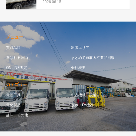
化中
2026.06.15
メニュー
買取品目
出張エリア
選ばれる理由
まとめて買取＆不要品回収
ONLINE査定
会社概要
カテゴリー
電動工具
中古機械・設備
電化製品
ラボ・FA機器
趣味・その他