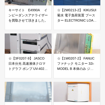
キーサイト E4990A イ
☆【2W0213-2】 KIKUSUI
ンピーダンスアナライザー
菊水 電子負荷装置 ブース
を買取させて頂きました。
ター ELECTRONIC LOAD
PLZ2004WB 100V ジャン
ク
☆【3F0207-9】 JASCO
☆【1W0207-2】 FANUC
日本分光 高速液体クロマ
ファナック モニター 32i-
トグラフ ポンプ UV-4025
MODEL B 本体のみ ジャ
PU-4180他 100V 5台セッ
ンク
ト 2個口発送 ジャンク