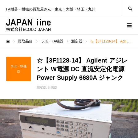
SEARCH
FA機器・機械の買取屋さんー東京・大阪・埼玉・九州
買取品目
ラボ・FA機器
測定器
☆【3F1128-14】 Agilent アジレント W電源 DC 直流安定化電源 Power Supply 6680A ジャンク
ホーム
☆【3F1128-14】 Agilent アジレ
ラボ・FA機
ント W電源 DC 直流安定化電源
器
Power Supply 6680A ジャンク
測定器
計測器