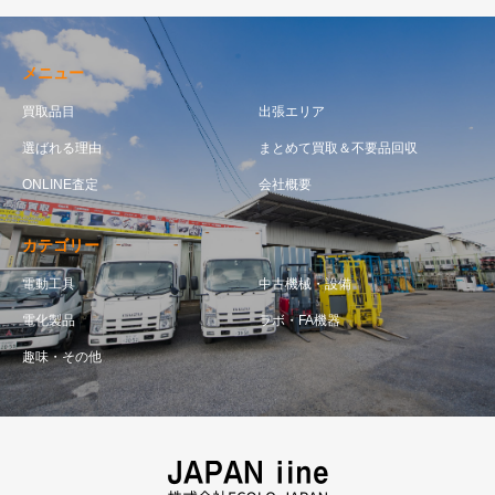
メニュー
買取品目
出張エリア
選ばれる理由
まとめて買取＆不要品回収
ONLINE査定
会社概要
カテゴリー
電動工具
中古機械・設備
電化製品
ラボ・FA機器
趣味・その他