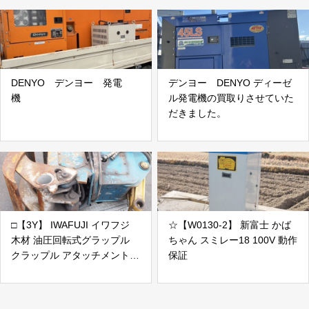
DENYO デンヨー 発電
デンヨー DENYO ディーゼ
機
ル発電機の買取りさせていた
だきました。
□【3Y】 IWAFUJI イワフジ
☆【W0130-2】 新富士 かば
木材 油圧回転式グラップル
ちゃん スミレー18 100V 動作
クラップル アタッチメント
保証
GS90LJV 取り外し品 ピン径
60mm アーム幅約260mm 現
状品