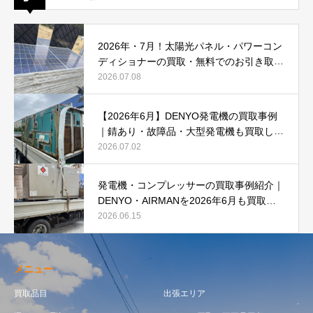
2026年・7月！太陽光パネル・パワーコン
ディショナーの買取・無料でのお引き取り
強化中です(^^♪
2026.07.08
【2026年6月】DENYO発電機の買取事例
｜錆あり・故障品・大型発電機も買取しま
した
2026.07.02
発電機・コンプレッサーの買取事例紹介｜
DENYO・AIRMANを2026年6月も買取強
化中
2026.06.15
メニュー
買取品目
出張エリア