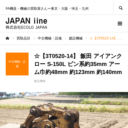
SEARCH
FA機器・機械の買取屋さんー東京・大阪・埼玉・九州
買取品目
中古機械・設備
建設機械
☆【3T0520-14】 飯田 アイアンクロー S-150L ピン系約35mm アーム巾約48mm 約123mm 約140mm
ホーム
☆【3T0520-14】 飯田 アイアンク
中古機械・設
ロー S-150L ピン系約35mm アー
備
ム巾約48mm 約123mm 約140mm
建設機械