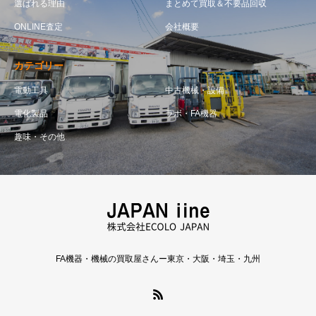
選ばれる理由
まとめて買取＆不要品回収
ONLINE査定
会社概要
カテゴリー
電動工具
中古機械・設備
電化製品
ラボ・FA機器
趣味・その他
FA機器・機械の買取屋さんー東京・大阪・埼玉・九州