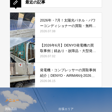
最近の記事
2026年・7月！太陽光パネル・パワ
ーコンディショナーの買取・無料で
のお引き取り強化中です(^^♪
2026.07.08
【2026年6月】DENYO発電機の買
取事例｜錆あり・故障品・大型発電
機も買取しました
2026.07.02
発電機・コンプレッサーの買取事例
紹介｜DENYO・AIRMANを2026年6
月も買取強化中
2026.06.15
メニュー
買取品目
出張エリア