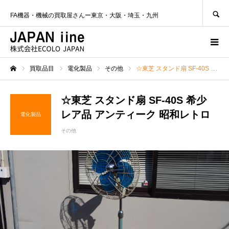
SEARCH
FA機器・機械の買取屋さんー東京・大阪・埼玉・九州
買取品目
電化製品
その他
☆東芝 スタンド扇 SF-40S 希少 レア品 アンティーク 昭和レトロ
ホーム
☆東芝 スタンド扇 SF-40S 希少
レア品 アンティーク 昭和レトロ
電化製品
その他