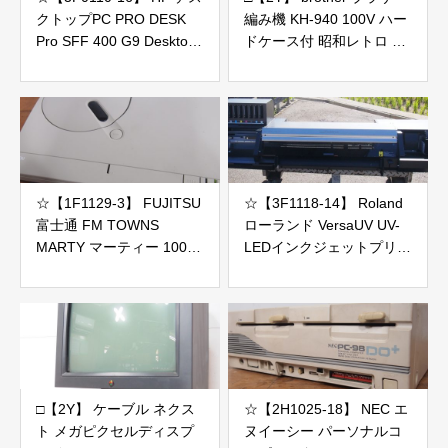
クトップPC PRO DESK
編み機 KH-940 100V ハー
Pro SFF 400 G9 Desktop
ドケース付 昭和レトロ 編
i5-12500/8GB Bios起動OK
み物 Topical-3 トピカル ジ
CPUのみ保証
ャンク
☆【1F1129-3】 FUJITSU
☆【3F1118-14】 Roland
富士通 FM TOWNS
ローランド VersaUV UV-
MARTY マーティー 100V
LEDインクジェットプリン
画面出力、音声出力OK ジ
ター LEC2-330 100V ジャ
ャンク
ンク
□【2Y】 ケーブル ネクス
☆【2H1025-18】 NEC エ
ト メガピクセルディスプ
ヌイーシー パーソナルコ