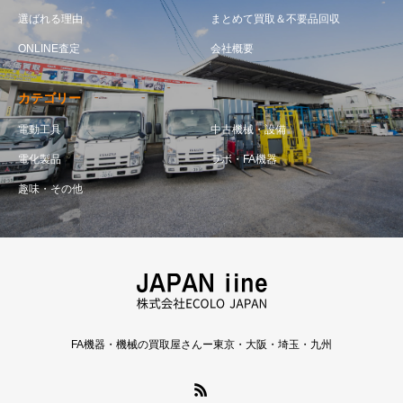
選ばれる理由
まとめて買取＆不要品回収
ONLINE査定
会社概要
カテゴリー
電動工具
中古機械・設備
電化製品
ラボ・FA機器
趣味・その他
FA機器・機械の買取屋さんー東京・大阪・埼玉・九州