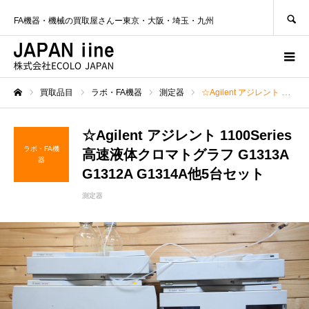
SEARCH
FA機器・機械の買取屋さんー東京・大阪・埼玉・九州
買取品目
ラボ・FA機器
測定器
☆Agilent アジレント 1100Series 高速液体クロマトグラフ G1313A G1312A G1314A他5台セット
ホーム
☆Agilent アジレント 1100Series
ラボ・FA機
高速液体クロマトグラフ G1313A
器
G1312A G1314A他5台セット
測定器