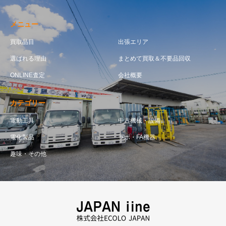
メニュー
買取品目
出張エリア
選ばれる理由
まとめて買取＆不要品回収
ONLINE査定
会社概要
カテゴリー
電動工具
中古機械・設備
電化製品
ラボ・FA機器
趣味・その他