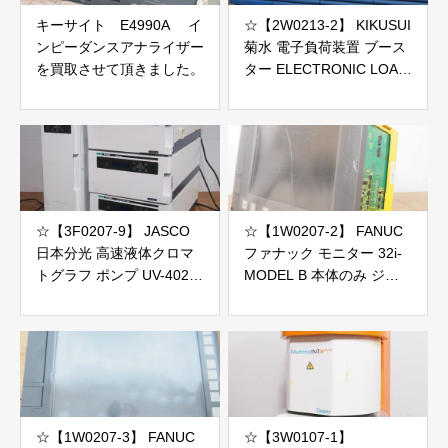
キーサイト E4990A イ
☆【2W0213-2】 KIKUSUI
ンピーダンスアナライザー
菊水 電子負荷装置 ブース
を買取させて頂きました。
ター ELECTRONIC LOAD
PLZ2004WB 100V ジャン
ク
☆【3F0207-9】 JASCO
☆【1W0207-2】 FANUC
日本分光 高速液体クロマ
ファナック モニター 32i-
トグラフ ポンプ UV-4025
MODEL B 本体のみ ジャ
PU-4180他 100V 5台セッ
ンク
ト 2個口発送 ジャンク
☆【1W0207-3】 FANUC
☆【3W0107-1】