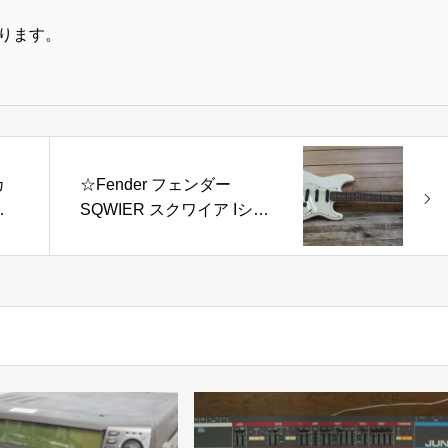
ります。
カ
☆Fender フェンダー
プ
SQWIER スクワイア Iシリ
アル ストラトキャスター
エレキギター