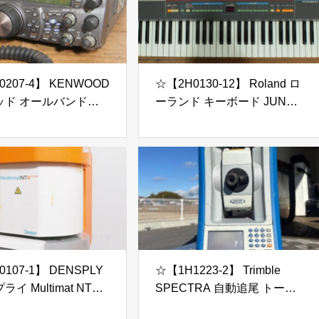
207-4】 KENWOOD
☆【2H0130-12】 Roland ロ
ッド オールバンドト
ーランド キーボード JUNO-
バー 無線機 TS-
106 100V 通電OK ジャンク
 MC-43S ジャンク
107-1】 DENSPLY
☆【1H1223-2】 Trimble
イ Multimat NTX
SPECTRA 自動追尾 トータ
 ? 100V ポーセレンファ
ルステーション FOCUS 35