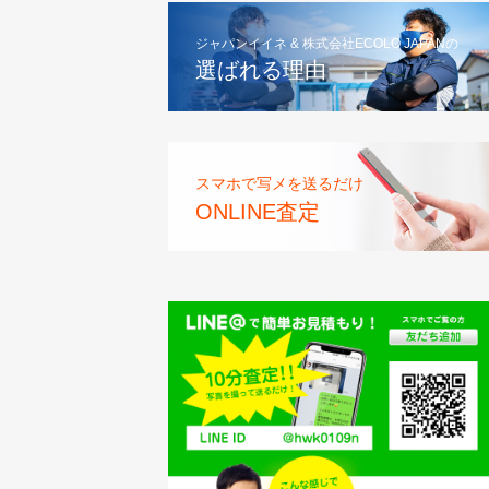
ジャパンイイネ & 株式会社ECOLO JAPANの
選ばれる理由
スマホで写メを送るだけ
ONLINE査定