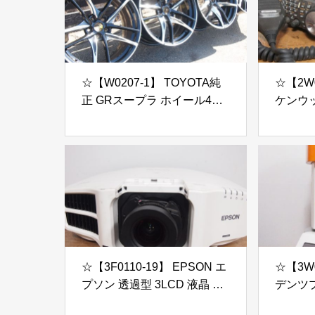
☆【W0207-1】 TOYOTA純
☆【2W0
正 GRスープラ ホイール4本
ケンウ
セット 19インチ 現状品
ランシー
2000V
☆【3F0110-19】 EPSON エ
☆【3W0
プソン 透過型 3LCD 液晶 ビ
デンツプラ
ジネスプロジェクター EB-
press