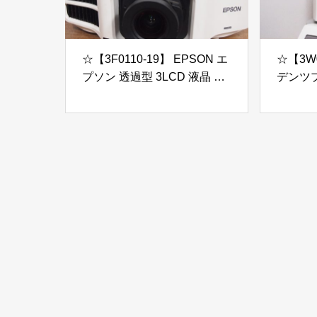
☆【3F0110-19】 EPSON エ
☆【3W0
プソン 透過型 3LCD 液晶 ビ
デンツプラ
ジネスプロジェクター EB-
press
G7000W 100V 投影OK レン
ーネス
ズ ELPLM08 ランプ169H 総
使用時間3623H ジャンク