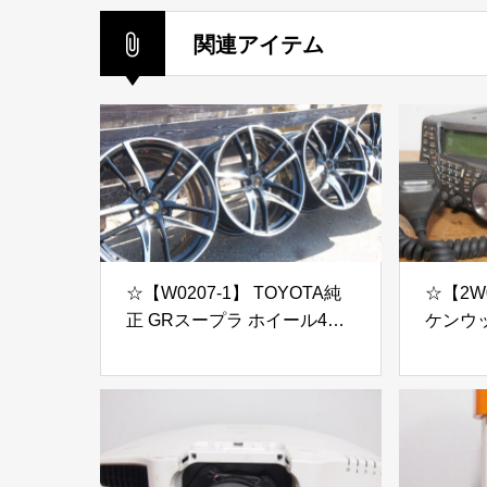
関連アイテム
☆【W0207-1】 TOYOTA純
☆【2W0
正 GRスープラ ホイール4本
ケンウ
セット 19インチ 現状品
ランシー
2000V