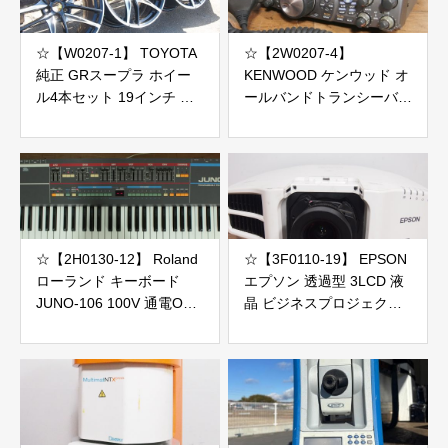
☆【W0207-1】 TOYOTA
☆【2W0207-4】
純正 GRスープラ ホイー
KENWOOD ケンウッド オ
ル4本セット 19インチ 現
ールバンドトランシーバー
状品
無線機 TS-2000V MC-43S
ジャンク
☆【2H0130-12】 Roland
☆【3F0110-19】 EPSON
ローランド キーボード
エプソン 透過型 3LCD 液
JUNO-106 100V 通電OK
晶 ビジネスプロジェクタ
ジャンク
ー EB-G7000W 100V 投影
OK レンズ ELPLM08 ラン
プ169H 総使用時間3623H
ジャンク