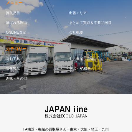
メニュー
買取品目
出張エリア
選ばれる理由
まとめて買取＆不要品回収
ONLINE査定
会社概要
カテゴリー
電動工具
中古機械・設備
電化製品
ラボ・FA機器
趣味・その他
FA機器・機械の買取屋さんー東京・大阪・埼玉・九州