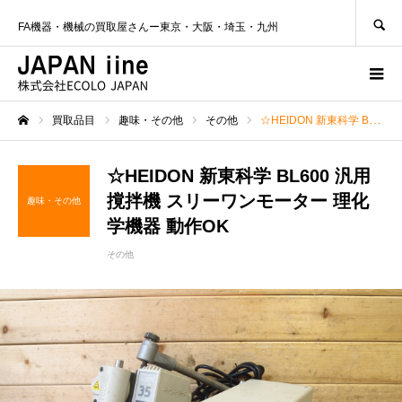
SEARCH
FA機器・機械の買取屋さんー東京・大阪・埼玉・九州
買取品目
趣味・その他
その他
☆HEIDON 新東科学 BL600 汎用撹拌機 スリーワンモーター 理化学機器 動作OK
ホーム
☆HEIDON 新東科学 BL600 汎用
撹拌機 スリーワンモーター 理化
趣味・その他
学機器 動作OK
その他