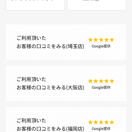
メント GS90LJV 取り外し
品 ピン径60mm アーム幅
約260mm 現状品