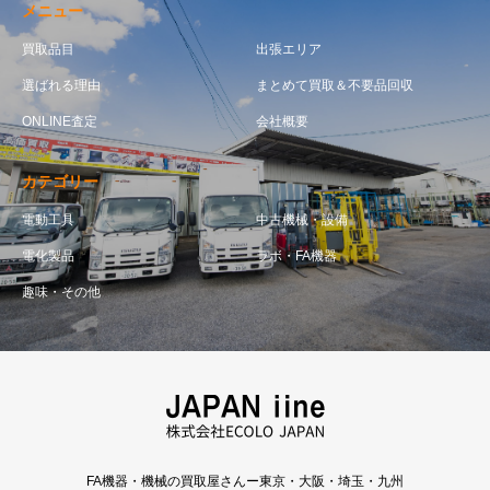
メニュー
買取品目
出張エリア
選ばれる理由
まとめて買取＆不要品回収
ONLINE査定
会社概要
カテゴリー
電動工具
中古機械・設備
電化製品
ラボ・FA機器
趣味・その他
FA機器・機械の買取屋さんー東京・大阪・埼玉・九州