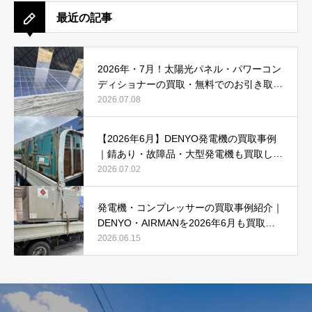
最近の記事
2026年・7月！太陽光パネル・パワーコン
ディショナーの買取・無料でのお引き取り
強化中です(^^♪
2026.07.08
【2026年6月】DENYO発電機の買取事例
｜錆あり・故障品・大型発電機も買取しま
した
2026.07.02
発電機・コンプレッサーの買取事例紹介｜
DENYO・AIRMANを2026年6月も買取強
化中
2026.06.15