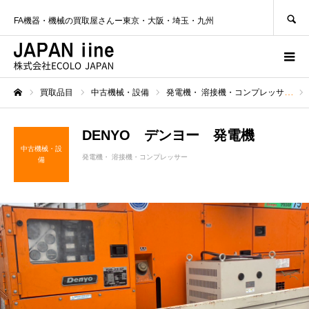
SEARCH
FA機器・機械の買取屋さんー東京・大阪・埼玉・九州
買取品目
中古機械・設備
発電機・ 溶接機・コンプレッサー
ホーム
DENYO デンヨー 発電機
中古機械・設
発電機・ 溶接機・コンプレッサー
備