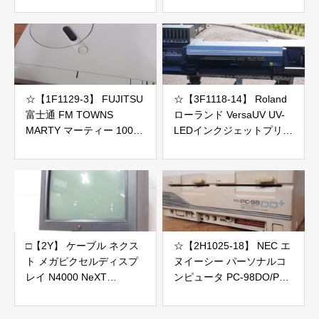
CPUのみ保証
ャンク
☆【1F1129-3】 FUJITSU
☆【3F1118-14】 Roland
富士通 FM TOWNS
ローランド VersaUV UV-
MARTY マーティー 100V
LEDインクジェットプリン
画面出力、音声出力OK ジ
ター LEC2-330 100V ジャ
ャンク
ンク
□【2Y】 ケーブル ネクス
☆【2H1025-18】 NEC エ
ト メガピクセルディスプ
ヌイーシー パーソナルコ
レイ N4000 NeXT
ンピュータ PC-98DO/P
MegaPixel Display ジャン
PC-98DO+ ジャンク
ク