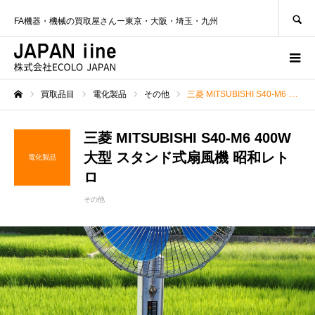
SEARCH
FA機器・機械の買取屋さんー東京・大阪・埼玉・九州
買取品目
電化製品
その他
三菱 MITSUBISHI S40-M6 400W大型 スタンド式扇風機 昭和レトロ
ホーム
三菱 MITSUBISHI S40-M6 400W
大型 スタンド式扇風機 昭和レト
電化製品
ロ
その他