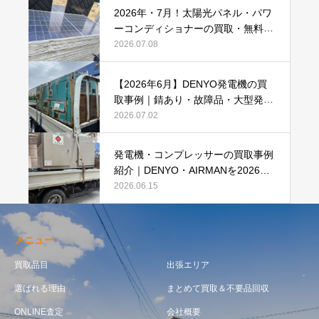
2026年・7月！太陽光パネル・パワ
ーコンディショナーの買取・無料で
のお引き取り強化中です(^^♪
2026.07.08
【2026年6月】DENYO発電機の買
取事例｜錆あり・故障品・大型発電
機も買取しました
2026.07.02
発電機・コンプレッサーの買取事例
紹介｜DENYO・AIRMANを2026年6
月も買取強化中
2026.06.15
メニュー
買取品目
出張エリア
選ばれる理由
まとめて買取＆不要品回収
ONLINE査定
会社概要