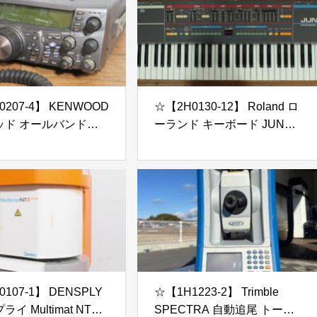
207-4】 KENWOOD
☆【2H0130-12】 Roland ロ
ッド オールバンドト
ーランド キーボード JUNO-
バー 無線機 TS-
106 100V 通電OK ジャンク
 MC-43S ジャンク
107-1】 DENSPLY
☆【1H1223-2】 Trimble
イ Multimat NTX
SPECTRA 自動追尾 トータ