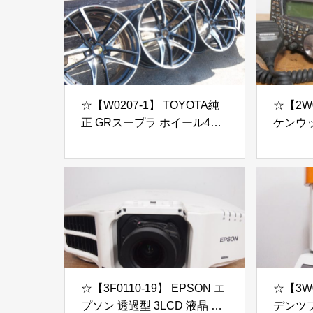
☆【W0207-1】 TOYOTA純
☆【2W0
正 GRスープラ ホイール4本
ケンウ
セット 19インチ 現状品
ランシー
2000V
☆【3F0110-19】 EPSON エ
☆【3W0
プソン 透過型 3LCD 液晶 ビ
デンツプラ