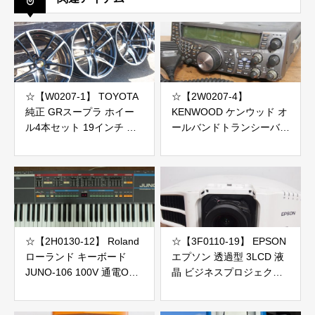
☆【W0207-1】 TOYOTA
☆【2W0207-4】
純正 GRスープラ ホイー
KENWOOD ケンウッド オ
ル4本セット 19インチ 現
ールバンドトランシーバー
状品
無線機 TS-2000V MC-43S
ジャンク
☆【2H0130-12】 Roland
☆【3F0110-19】 EPSON
ローランド キーボード
エプソン 透過型 3LCD 液
JUNO-106 100V 通電OK
晶 ビジネスプロジェクタ
ジャンク
ー EB-G7000W 100V 投影
OK レンズ ELPLM08 ラン