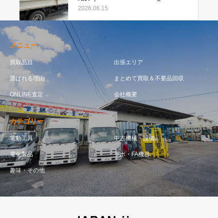
月も買取強化中
2026.06.15
メニュー
買取品目
出張エリア
選ばれる理由
まとめて買取＆不要品回収
ONLINE査定
会社概要
カテゴリー
電動工具
中古機械・設備
電化製品
ラボ・FA機器
趣味・その他