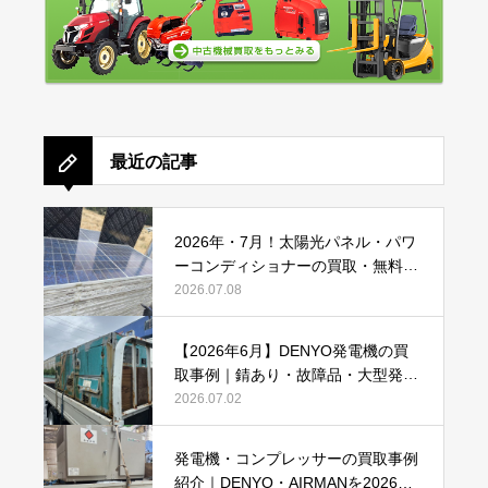
最近の記事
2026年・7月！太陽光パネル・パワ
ーコンディショナーの買取・無料で
のお引き取り強化中です(^^♪
2026.07.08
【2026年6月】DENYO発電機の買
取事例｜錆あり・故障品・大型発電
機も買取しました
2026.07.02
発電機・コンプレッサーの買取事例
紹介｜DENYO・AIRMANを2026年6