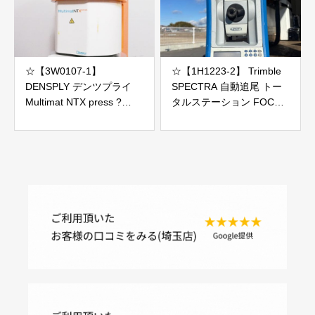
プ169H 総使用時間3623H
ジャンク
☆【3W0107-1】
☆【1H1223-2】 Trimble
DENSPLY デンツプライ
SPECTRA 自動追尾 トー
Multimat NTX press ?
タルステーション FOCUS
100V ポーセレンファーネ
35 本体のみ ジャンク
ス ジャンク