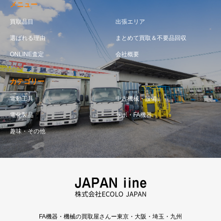
メニュー
買取品目
出張エリア
選ばれる理由
まとめて買取＆不要品回収
ONLINE査定
会社概要
カテゴリー
電動工具
中古機械・設備
電化製品
ラボ・FA機器
趣味・その他
FA機器・機械の買取屋さんー東京・大阪・埼玉・九州