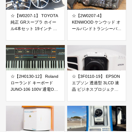
☆【W0207-1】 TOYOTA
☆【2W0207-4】
純正 GRスープラ ホイー
KENWOOD ケンウッド オ
ル4本セット 19インチ 現
ールバンドトランシーバー
状品
無線機 TS-2000V MC-43S
ジャンク
☆【2H0130-12】 Roland
☆【3F0110-19】 EPSON
ローランド キーボード
エプソン 透過型 3LCD 液
JUNO-106 100V 通電OK
晶 ビジネスプロジェクタ
ジャンク
ー EB-G7000W 100V 投影
OK レンズ ELPLM08 ラン
プ169H 総使用時間3623H
ジャンク