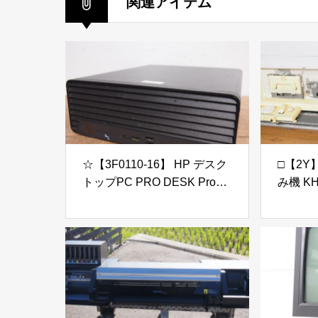
関連アイテム
☆【3F0110-16】 HP デスク
□【2Y】
トップPC PRO DESK Pro
み機 KH
SFF 400 G9 Desktop i5-
ース付 
12500/8GB Bios起動OK CPU
Topic
のみ保証