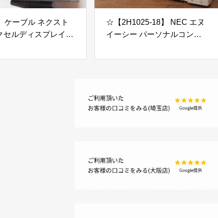
】 ケーブル ネクスト
☆【2H1025-18】 NEC エヌ
クセルディスプレイ
イーシー パーソナルコンピ
NeXT MegaPixel
ュータ PC-98DO/P PC-
ay ジャンク
98DO+ ジャンク