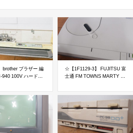
 brother ブラザー 編
☆【1F1129-3】 FUJITSU 富
-940 100V ハードケ
士通 FM TOWNS MARTY マ
昭和レトロ 編み物
ーティー 100V 画面出力、音
al-3 トピカル ジャンク
声出力OK ジャンク