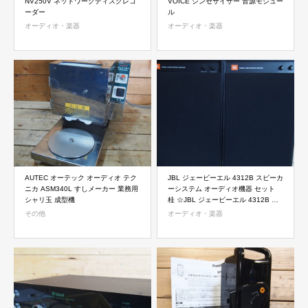
NV250V ネットワークディスクレコ
VOICE シンセサイザー 音源モジュー
ーダー
ル
オーディオ・楽器
オーディオ・楽器
AUTEC オーテック オーディオ テク
JBL ジェービーエル 4312B スピーカ
ニカ ASM340L すしメーカー 業務用
ーシステム オーディオ機器 セット
シャリ玉 成型機
桂 ☆JBL ジェービーエル 4312B ス
ピーカーシステム オーディオ機器 セ
その他
オーディオ・楽器
ット