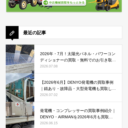
最近の記事
2026年・7月！太陽光パネル・パワーコン
ディショナーの買取・無料でのお引き取り
強化中です(^^♪
2026.07.08
【2026年6月】DENYO発電機の買取事例
｜錆あり・故障品・大型発電機も買取しま
した
2026.07.02
発電機・コンプレッサーの買取事例紹介｜
DENYO・AIRMANを2026年6月も買取強
化中
2026.06.15