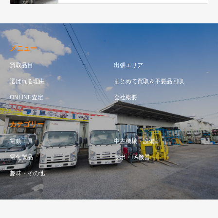
メニュー
買取品目
出張エリア
選ばれる理由
まとめて買取＆不要品回収
ONLINE査定
会社概要
カテゴリー
電動工具
中古機械・設備
電化製品
ラボ・FA機器
趣味・その他