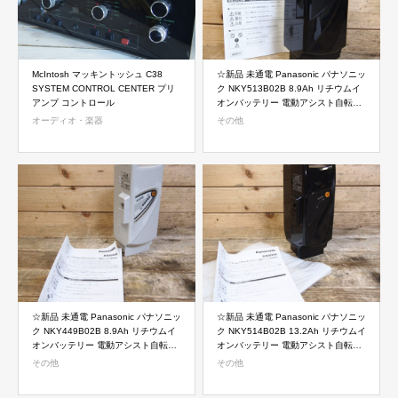
McIntosh マッキントッシュ C38
☆新品 未通電 Panasonic パナソニッ
SYSTEM CONTROL CENTER プリ
ク NKY513B02B 8.9Ah リチウムイ
アンプ コントロール
オンバッテリー 電動アシスト自転車
メーカー保証2年間
オーディオ・楽器
その他
☆新品 未通電 Panasonic パナソニッ
☆新品 未通電 Panasonic パナソニッ
ク NKY449B02B 8.9Ah リチウムイ
ク NKY514B02B 13.2Ah リチウムイ
オンバッテリー 電動アシスト自転車
オンバッテリー 電動アシスト自転車
メーカー保証2年間
メーカー保証2年間
その他
その他