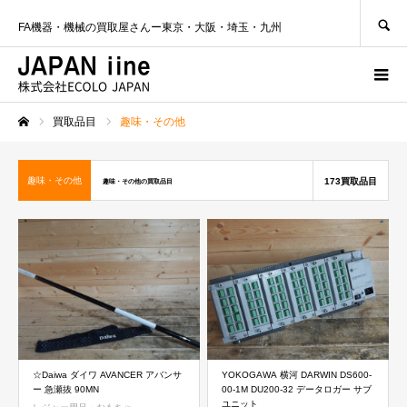
SEARCH
FA機器・機械の買取屋さんー東京・大阪・埼玉・九州
買取品目
趣味・その他
ホーム
趣味・その他
173買取品目
趣味・その他の買取品目
☆Daiwa ダイワ AVANCER アバンサ
YOKOGAWA 横河 DARWIN DS600-
ー 急瀬抜 90MN
00-1M DU200-32 データロガー サブ
ユニット