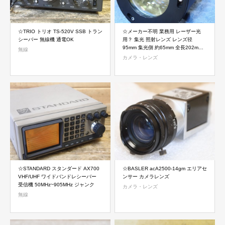
☆TRIO トリオ TS-520V SSB トラン
☆メーカー不明 業務用 レーザー光
シーバー 無線機 通電OK
用？ 集光 照射レンズ レンズ径
95mm 集光側 約65mm 全長202mm
無線
重量約8.4kg
カメラ・レンズ
☆STANDARD スタンダード AX700
☆BASLER acA2500-14gm エリアセ
VHF/UHF ワイドバンドレシーバー
ンサー カメラレンズ
受信機 50MHz~905MHz ジャンク
カメラ・レンズ
無線