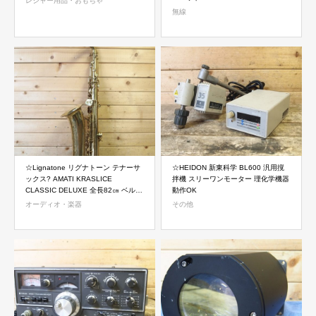
レジャー用品・おもちゃ
無線
☆Lignatone リグナトーン テナーサ
☆HEIDON 新東科学 BL600 汎用撹
ックス? AMATI KRASLICE
拌機 スリーワンモーター 理化学機器
CLASSIC DELUXE 全長82㎝ ベル直
動作OK
径143㎜
オーディオ・楽器
その他