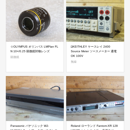
☆OLYMPUS オリンパス LMPlan FL
□KEITHLEY ケースレイ 2400
N 10×/0.25 顕微鏡対物レンズ
Source Meter ソースメーター 通電
OK 100V
顕微鏡
無線
Panasonic パナソニック WJ-
Roland ローランド Fantom-XR 128