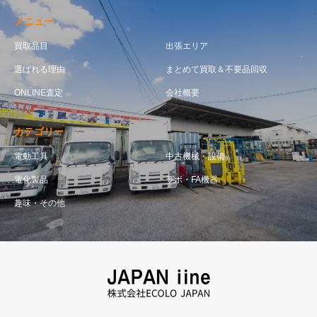
メニュー
買取品目
出張エリア
選ばれる理由
まとめて買取＆不要品回収
ONLINE査定
会社概要
カテゴリー
電動工具
中古機械・設備
電化製品
ラボ・FA機器
趣味・その他