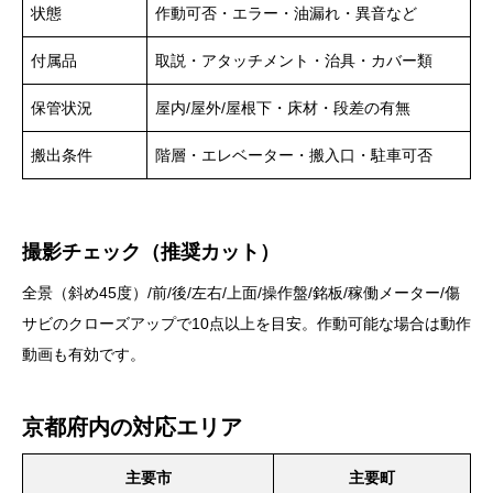
状態
作動可否・エラー・油漏れ・異音など
付属品
取説・アタッチメント・治具・カバー類
保管状況
屋内/屋外/屋根下・床材・段差の有無
搬出条件
階層・エレベーター・搬入口・駐車可否
撮影チェック（推奨カット）
全景（斜め45度）/前/後/左右/上面/操作盤/銘板/稼働メーター/傷
サビのクローズアップで10点以上を目安。作動可能な場合は動作
動画も有効です。
京都府内の対応エリア
主要市
主要町