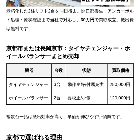
老朽化した2柱リフト2台を同日撤去。開口部養生・アンカーボル
ト処理・原状確認まで当社で対応し、
30万円
で買取成立。搬出費
は無料です。
京都市または長岡京市：タイヤチェンジャー・ホ
イールバランサーまとめ売却
機器
台数
状態
買取価格
タイヤチェンジャー
3台
動作良好/付属充実
250,000円
ホイールバランサー
2台
要校正/小傷
120,000円
複数台一括は搬出効率が高く、単価が伸びやすい傾向です。
京都で選ばれる理由