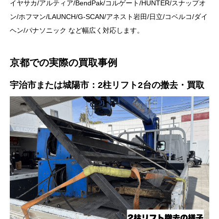
イヤサカ/アルティア/BendPak/コルゲート/HUNTER/スナップオ
ン/ホフマン/LAUNCH/G-SCAN/アネスト岩田/日立/コベルコ/ダイ
ヘン/パナソニック など幅広く対応します。
京都での実際の買取事例
宇治市または城陽市：2柱リフト2台の撤去・買取