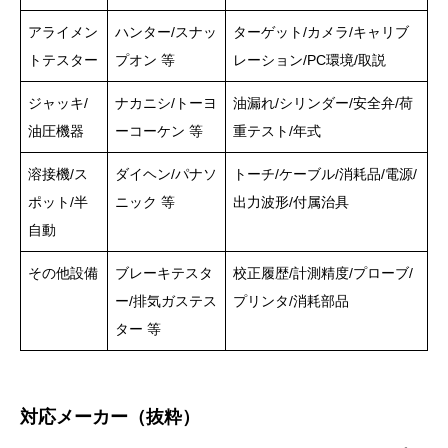
アライメン
ハンター/スナッ
ターゲット/カメラ/キャリブ
トテスター
プオン 等
レーション/PC環境/取説
ジャッキ/
ナカニシ/トーヨ
油漏れ/シリンダー/安全弁/荷
油圧機器
ーコーケン 等
重テスト/年式
溶接機/ス
ダイヘン/パナソ
トーチ/ケーブル/消耗品/電源/
ポット/半
ニック 等
出力波形/付属治具
自動
その他設備
ブレーキテスタ
校正履歴/計測精度/プローブ/
ー/排気ガステス
プリンタ/消耗部品
ター 等
対応メーカー（抜粋）