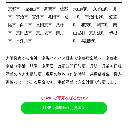
京都市・福知山市・舞鶴市・綾部
大山崎町・久御山町・井
市・宇治市・宮津市・亀岡市・城
手町・宇治田原町・笠置
陽市・向日市・長岡京市・八幡
町・和束町・精華町・南
市・京田辺市・京丹後市・南丹
山城村・京丹波町・伊根
市・木津川市
町・与謝野町
大阪拠点から名神・京滋バイパス経由で京都府全域へ。京都市・
南部（宇治・城陽・京田辺）は最短即日対応、丹波・丹後も日程
調整のうえ出張対応。現場の制約（作業時間・共用部養生・搬入
動線など）がある場合でも、事前調整と安全計画で対応します。
＼LINEで写真を送るだけ／
LINEで簡単無料お見積り