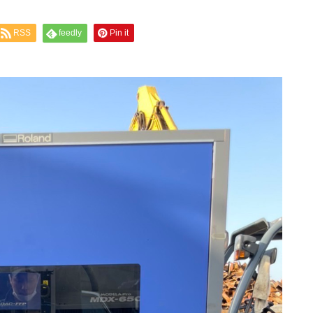
RSS
feedly
Pin it