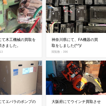
にて木工機械の買取を
神奈川県にて、FA機器の買
頂きました。
取をしました(^^)/
13
閲覧数：396
にてエバラのポンプの
大阪府にてウインチ買取させ