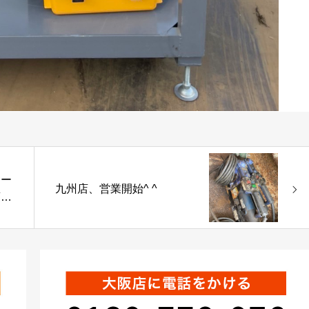
サー
九州店、営業開始^ ^
頂き