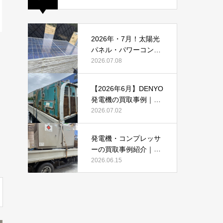
2026年・7月！太陽光
パネル・パワーコンデ
ィショナーの買取・無
2026.07.08
料でのお引き取り強化
中です(^^♪
【2026年6月】DENYO
発電機の買取事例｜錆
あり・故障品・大型発
2026.07.02
電機も買取しました
発電機・コンプレッサ
ーの買取事例紹介｜DE
NYO・AIRMANを2026
2026.06.15
年6月も買取強化中