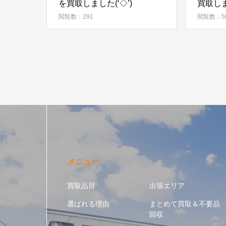
を買取しました(‘◇’)ゞ
買取し
閲覧数：291
閲覧数：5
メニュー
買取品目
出張エリア
選ばれる理由
まとめて買取＆不要品
回収