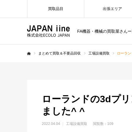
買取品目
出張エリア
FA機器・機械の買取屋さん
まとめて買取＆不要品回収
工場設備買取
ローラン
ホーム
ローランドの3dプ
ました^ ^
2022.04.04
工場設備買取
閲覧数：109