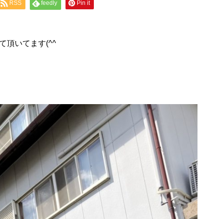
RSS
feedly
Pin it
頂いてます(^^