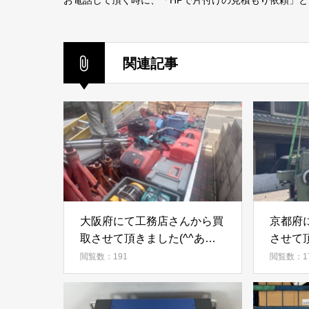
お電話して頂く時に、「HPで片付けの見積もり依頼」
関連記事
大阪府にて工務店さんから買
京都府
取させて頂きました(^^あり
させて頂
がとうございました。
閲覧数：191
閲覧数：1