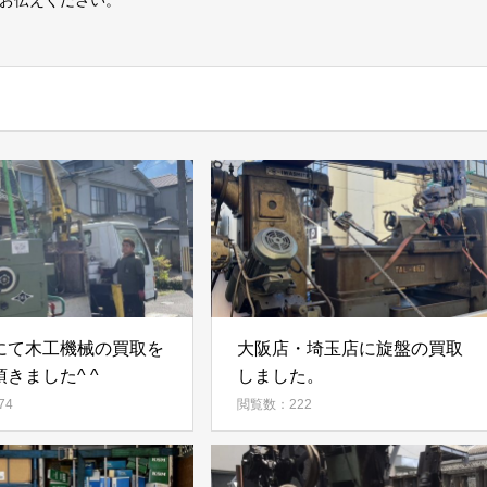
とお伝えください。
にて木工機械の買取を
大阪店・埼玉店に旋盤の買取
きました^ ^
しました。
74
閲覧数：222