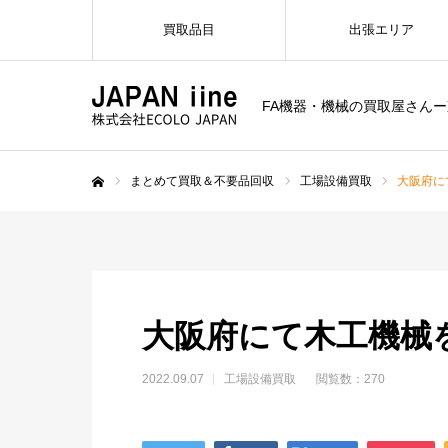
買取品目
出張エリア
FA機器・機械の買取屋さん
まとめて買取＆不要品回収
工場設備買取
大阪府に
ホーム
大阪府にて木工機械
2022.09.07
工場設備買取
閲覧数：270