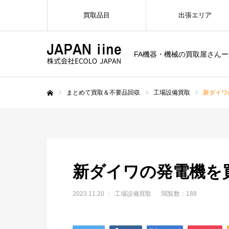
買取品目
出張エリア
FA機器・機械の買取屋さん
まとめて買取＆不要品回収
工場設備買取
新ダイワ
ホーム
新ダイワの発電機を
2023.11.20
工場設備買取
閲覧数：188