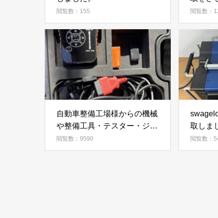
閲覧数：155
閲覧数：1
自動車整備工場様からの機械
swage
や整備工具・テスター・ジャ
取しま
ッキ・リフト・暖房用器具・
閲覧数：9590
閲覧数：5
特殊工具・板金工具・タイヤ
チェンジャー・コンプレッサ
ーなどを買取しております。
－株式会社ECOLO JAPAN