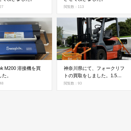
27
閲覧数：113
lok M200 溶接機を買
神奈川県にて、フォークリフ
した。
トの買取をしました。1.5ｔ
ガソリンフォークリフトとな
48
閲覧数：93
ります。