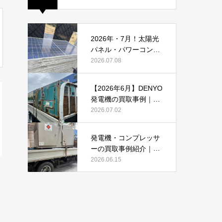
2026年・7月！太陽光
パネル・パワーコンデ
ィショナーの買取・無
2026.07.08
料でのお引き取り強化
中です(^^♪
【2026年6月】DENYO
発電機の買取事例｜錆
あり・故障品・大型発
2026.07.02
電機も買取しました
発電機・コンプレッサ
ーの買取事例紹介｜DE
NYO・AIRMANを2026
2026.06.15
年6月も買取強化中