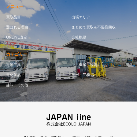
メニュー
買取品目
出張エリア
選ばれる理由
まとめて買取＆不要品回収
ONLINE査定
会社概要
カテゴリー
電動工具
中古機械・設備
電化製品
ラボ・FA機器
趣味・その他