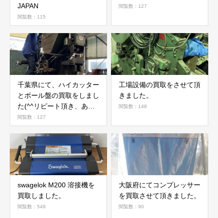
JAPAN
閲覧数：127
閲覧数：115
千葉県にて、ハイカッター
工場設備の買取をさせて頂
とボール盤の買取をしまし
きました。
た(^^リピート頂き、あり
閲覧数：148
がとうございます。
閲覧数：127
swagelok M200 溶接機を
大阪府にてコンプレッサー
買取しました。
を買取させて頂きました。
閲覧数：549
閲覧数：90