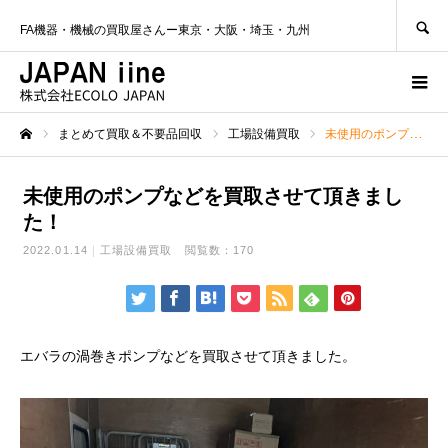
SEARCH
FA機器・機械の買取屋さんー東京・大阪・埼玉・九州
まとめて買取＆不要品回収
工場設備買取
未使用のポンプなどを買取させて頂きました！
ホーム
未使用のポンプなどを買取させて頂きまし
た！
2022.01.14
工場設備買取
閲覧数：170
エバラの渦巻きポンプなどを買取させて頂きました。