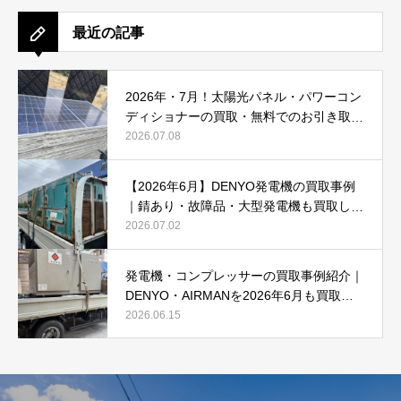
最近の記事
2026年・7月！太陽光パネル・パワーコン
ディショナーの買取・無料でのお引き取り
強化中です(^^♪
2026.07.08
【2026年6月】DENYO発電機の買取事例
｜錆あり・故障品・大型発電機も買取しま
した
2026.07.02
発電機・コンプレッサーの買取事例紹介｜
DENYO・AIRMANを2026年6月も買取強
化中
2026.06.15