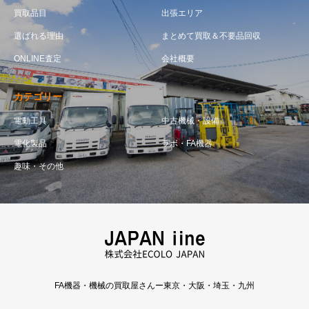
買取品目
出張エリア
選ばれる理由
まとめて買取＆不要品回収
ONLINE査定
会社概要
カテゴリー
電動工具
中古機械・設備
電化製品
ラボ・FA機器
趣味・その他
FA機器・機械の買取屋さんー東京・大阪・埼玉・九州