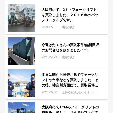
大阪府にて、2ｔ・フォークリフト
を買取しました。２０１６年のバッ
テリータイプです。
2024.05.01
出張買取
今週はたくさんの買取案件/無料回収
のお問合せを頂きました(^^♪
2024.04.22
出張買取
本日は朝から神奈川県でフォークリ
フトや台車などを買取しました。そ
の後、神奈川方面にて、買取業務を
行っています。
2023.05.30
倉庫や家のお片付け
工場設備買取
大阪府にてTCMのフォークリフトの
買取をしました。サイドシフト付の