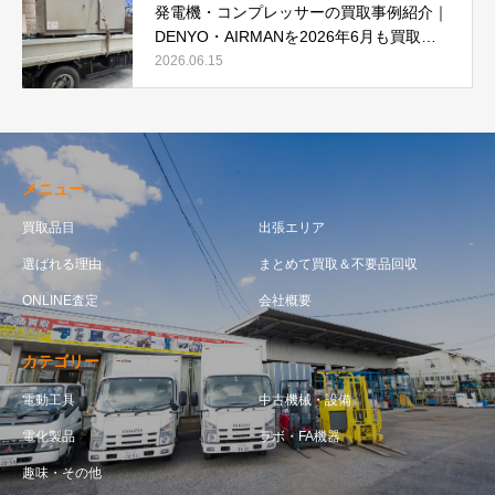
発電機・コンプレッサーの買取事例紹介｜
DENYO・AIRMANを2026年6月も買取強
化中
2026.06.15
メニュー
買取品目
出張エリア
選ばれる理由
まとめて買取＆不要品回収
ONLINE査定
会社概要
カテゴリー
電動工具
中古機械・設備
電化製品
ラボ・FA機器
趣味・その他