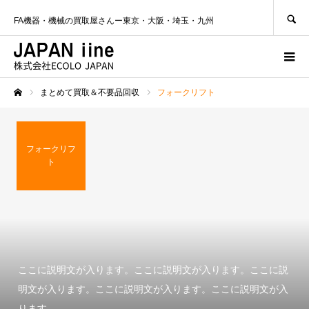
SEARCH
FA機器・機械の買取屋さんー東京・大阪・埼玉・九州
まとめて買取＆不要品回収
フォークリフト
ホーム
フォークリフ
ト
ここに説明文が入ります。ここに説明文が入ります。ここに説
明文が入ります。ここに説明文が入ります。ここに説明文が入
ります。