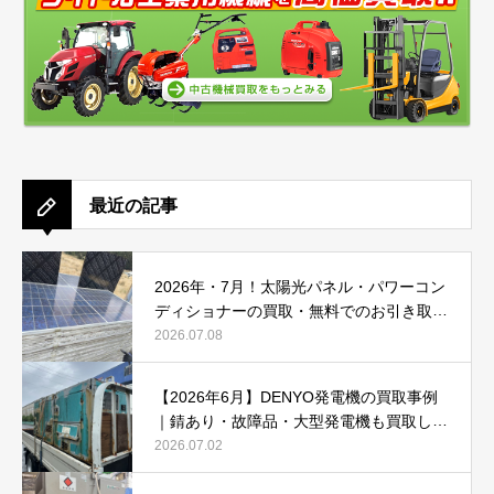
最近の記事
2026年・7月！太陽光パネル・パワーコン
ディショナーの買取・無料でのお引き取り
強化中です(^^♪
2026.07.08
【2026年6月】DENYO発電機の買取事例
｜錆あり・故障品・大型発電機も買取しま
した
2026.07.02