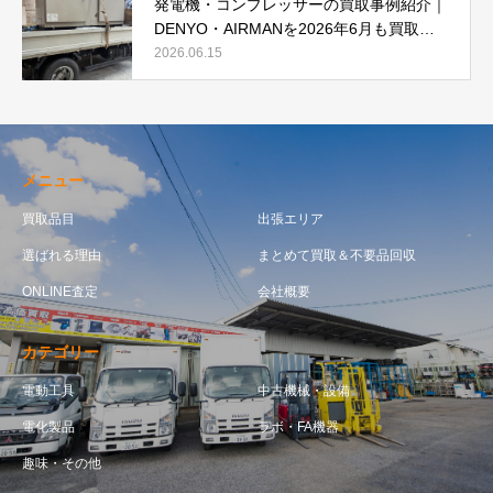
発電機・コンプレッサーの買取事例紹介｜
DENYO・AIRMANを2026年6月も買取強
化中
2026.06.15
メニュー
買取品目
出張エリア
選ばれる理由
まとめて買取＆不要品回収
ONLINE査定
会社概要
カテゴリー
電動工具
中古機械・設備
電化製品
ラボ・FA機器
趣味・その他