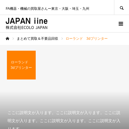
SEARCH
FA機器・機械の買取屋さんー東京・大阪・埼玉・九州
まとめて買取＆不要品回収
ローランド 3dプリンター
ホーム
ローランド
3dプリンター
ここに説明文が入ります。ここに説明文が入ります。ここに説
明文が入ります。ここに説明文が入ります。ここに説明文が入
ります。