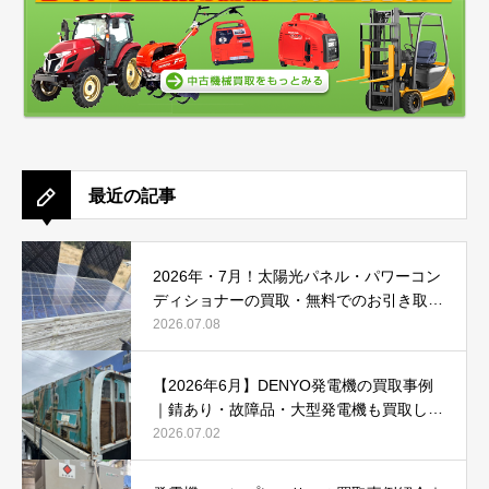
最近の記事
2026年・7月！太陽光パネル・パワーコン
ディショナーの買取・無料でのお引き取り
強化中です(^^♪
2026.07.08
【2026年6月】DENYO発電機の買取事例
｜錆あり・故障品・大型発電機も買取しま
した
2026.07.02