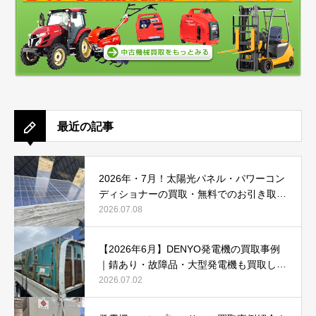
最近の記事
2026年・7月！太陽光パネル・パワーコン
ディショナーの買取・無料でのお引き取り
強化中です(^^♪
2026.07.08
【2026年6月】DENYO発電機の買取事例
｜錆あり・故障品・大型発電機も買取しま
した
2026.07.02