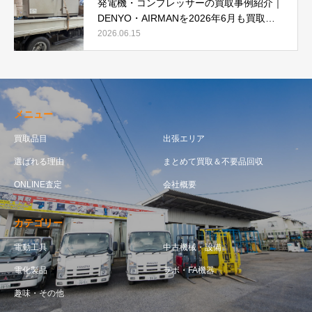
発電機・コンプレッサーの買取事例紹介｜
DENYO・AIRMANを2026年6月も買取強
化中
2026.06.15
メニュー
買取品目
出張エリア
選ばれる理由
まとめて買取＆不要品回収
ONLINE査定
会社概要
カテゴリー
電動工具
中古機械・設備
電化製品
ラボ・FA機器
趣味・その他