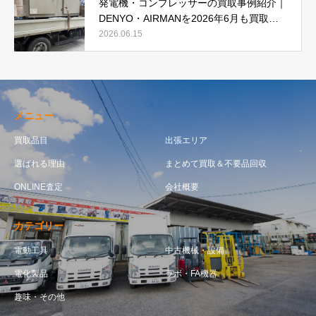
発電機・コンプレッサーの買取事例紹介｜
DENYO・AIRMANを2026年6月も買取強
化中
2026.06.15
メニュー
買取品目
出張エリア
選ばれる理由
まとめて買取＆不要品回収
ONLINE査定
会社概要
カテゴリー
電動工具
中古機械・設備
電化製品
ラボ・FA機器
趣味・その他