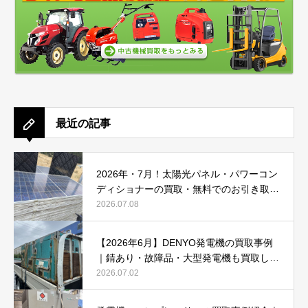
最近の記事
2026年・7月！太陽光パネル・パワーコン
ディショナーの買取・無料でのお引き取り
強化中です(^^♪
2026.07.08
【2026年6月】DENYO発電機の買取事例
｜錆あり・故障品・大型発電機も買取しま
した
2026.07.02