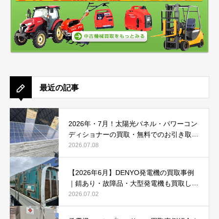
最近の記事
2026年・7月！太陽光パネル・パワーコン
ディショナーの買取・無料でのお引き取り
強化中です(^^♪
2026.07.08
【2026年6月】DENYO発電機の買取事例
｜錆あり・故障品・大型発電機も買取しま
した
2026.07.02