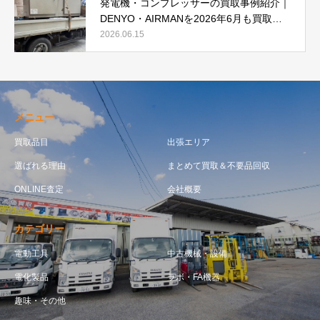
発電機・コンプレッサーの買取事例紹介｜
DENYO・AIRMANを2026年6月も買取強
化中
2026.06.15
メニュー
買取品目
出張エリア
選ばれる理由
まとめて買取＆不要品回収
ONLINE査定
会社概要
カテゴリー
電動工具
中古機械・設備
電化製品
ラボ・FA機器
趣味・その他