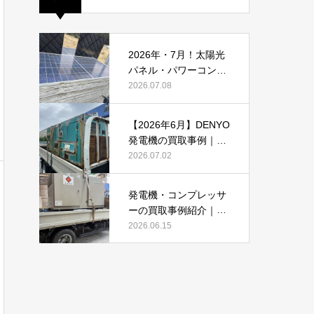
2026年・7月！太陽光
パネル・パワーコンデ
ィショナーの買取・無
2026.07.08
料でのお引き取り強化
中です(^^♪
【2026年6月】DENYO
発電機の買取事例｜錆
あり・故障品・大型発
2026.07.02
電機も買取しました
発電機・コンプレッサ
ーの買取事例紹介｜DE
NYO・AIRMANを2026
2026.06.15
年6月も買取強化中