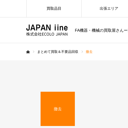
買取品目
出張エリア
FA機器・機械の買取屋さん
まとめて買取＆不要品回収
撤去
ホーム
撤去