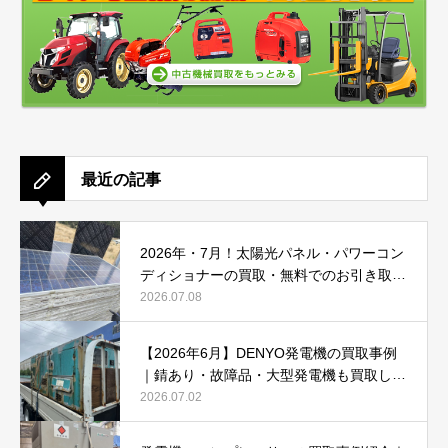
最近の記事
2026年・7月！太陽光パネル・パワーコン
ディショナーの買取・無料でのお引き取り
強化中です(^^♪
2026.07.08
【2026年6月】DENYO発電機の買取事例
｜錆あり・故障品・大型発電機も買取しま
した
2026.07.02