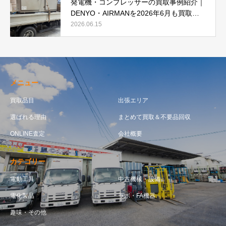
発電機・コンプレッサーの買取事例紹介｜
DENYO・AIRMANを2026年6月も買取強
化中
2026.06.15
メニュー
買取品目
出張エリア
選ばれる理由
まとめて買取＆不要品回収
ONLINE査定
会社概要
カテゴリー
電動工具
中古機械・設備
電化製品
ラボ・FA機器
趣味・その他