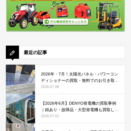
最近の記事
2026年・7月！太陽光パネル・パワーコン
ディショナーの買取・無料でのお引き取り
強化中です(^^♪
2026.07.08
【2026年6月】DENYO発電機の買取事例
｜錆あり・故障品・大型発電機も買取しま
した
2026.07.02