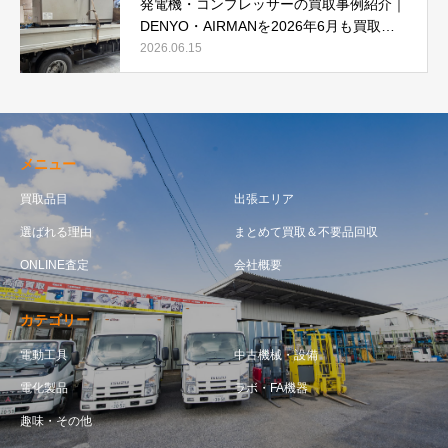
発電機・コンプレッサーの買取事例紹介｜
DENYO・AIRMANを2026年6月も買取強
化中
2026.06.15
メニュー
買取品目
出張エリア
選ばれる理由
まとめて買取＆不要品回収
ONLINE査定
会社概要
カテゴリー
電動工具
中古機械・設備
電化製品
ラボ・FA機器
趣味・その他