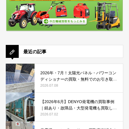
最近の記事
2026年・7月！太陽光パネル・パワーコン
ディショナーの買取・無料でのお引き取り
強化中です(^^♪
2026.07.08
【2026年6月】DENYO発電機の買取事例
｜錆あり・故障品・大型発電機も買取しま
した
2026.07.02