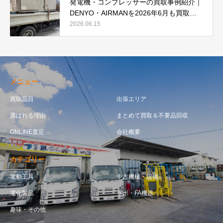
発電機・コンプレッサーの買取事例紹介｜
DENYO・AIRMANを2026年6月も買取強
化中
2026.06.15
メニュー
買取品目
出張エリア
選ばれる理由
まとめて買取＆不要品回収
ONLINE査定
会社概要
カテゴリー
電動工具
中古機械・設備
電化製品
ラボ・FA機器
趣味・その他