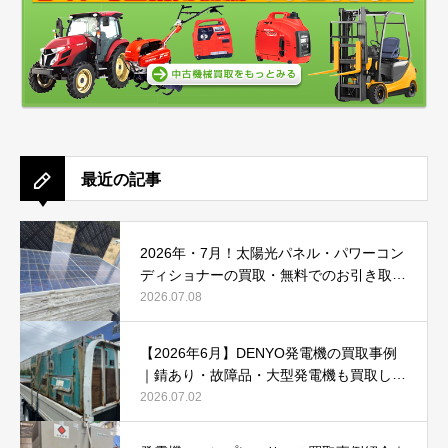
最近の記事
2026年・7月！太陽光パネル・パワーコン
ディショナーの買取・無料でのお引き取り
強化中です(^^♪
2026.07.08
【2026年6月】DENYO発電機の買取事例
｜錆あり・故障品・大型発電機も買取しま
した
2026.07.02