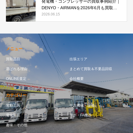
発電機・コンプレッサーの買取事例紹介｜
DENYO・AIRMANを2026年6月も買取強
化中
2026.06.15
メニュー
買取品目
出張エリア
選ばれる理由
まとめて買取＆不要品回収
ONLINE査定
会社概要
カテゴリー
電動工具
中古機械・設備
電化製品
ラボ・FA機器
趣味・その他